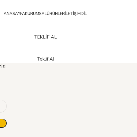
ANASAYFA
KURUMSAL
ÜRÜNLER
İLETIŞIM
DIL
TEKLİF AL
Teklif Al
izi