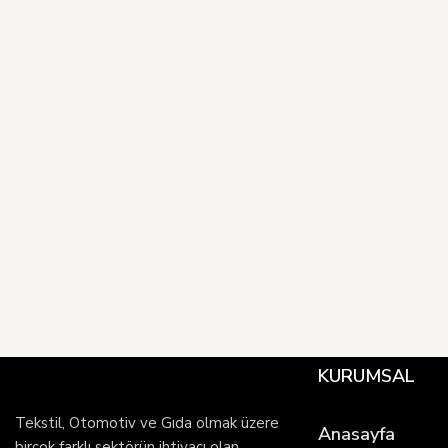
KURUMSAL
Tekstil, Otomotiv ve Gıda olmak üzere
Anasayfa
birçok farklı sektörün ihtiyacı olan