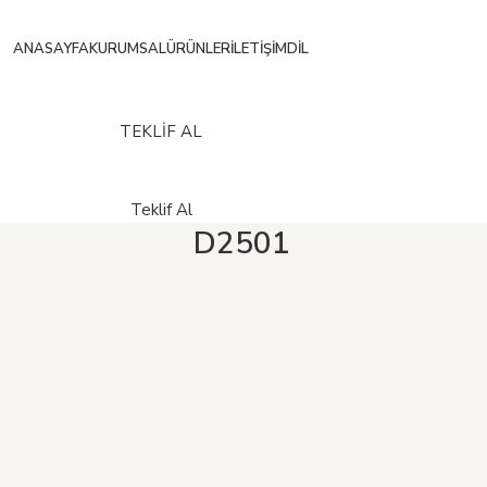
ANASAYFA
KURUMSAL
ÜRÜNLER
İLETIŞIM
DIL
TEKLİF AL
Teklif Al
D2501