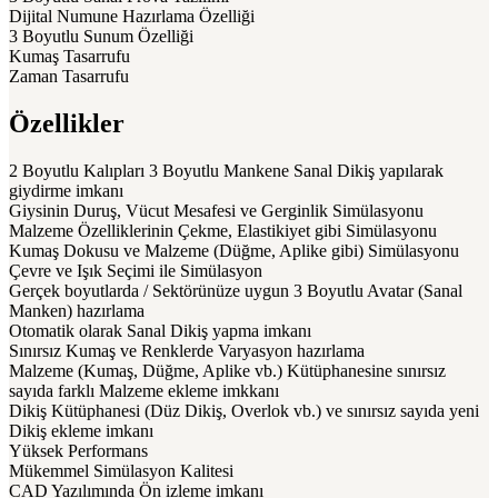
Dijital Numune Hazırlama Özelliği
3 Boyutlu Sunum Özelliği
Kumaş Tasarrufu
Zaman Tasarrufu
Özellikler
2 Boyutlu Kalıpları 3 Boyutlu Mankene Sanal Dikiş yapılarak
giydirme imkanı
Giysinin Duruş, Vücut Mesafesi ve Gerginlik Simülasyonu
Malzeme Özelliklerinin Çekme, Elastikiyet gibi Simülasyonu
Kumaş Dokusu ve Malzeme (Düğme, Aplike gibi) Simülasyonu
Çevre ve Işık Seçimi ile Simülasyon
Gerçek boyutlarda / Sektörünüze uygun 3 Boyutlu Avatar (Sanal
Manken) hazırlama
Otomatik olarak Sanal Dikiş yapma imkanı
Sınırsız Kumaş ve Renklerde Varyasyon hazırlama
Malzeme (Kumaş, Düğme, Aplike vb.) Kütüphanesine sınırsız
sayıda farklı Malzeme ekleme imkkanı
Dikiş Kütüphanesi (Düz Dikiş, Overlok vb.) ve sınırsız sayıda yeni
Dikiş ekleme imkanı
Yüksek Performans
Mükemmel Simülasyon Kalitesi
CAD Yazılımında Ön izleme imkanı