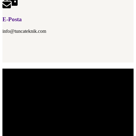
E-Posta
info@tuncateknik.com
Tekstil, Otomotiv ve Gıda olmak üzere birçok farklı sektörün
ihtiyacı olan “Endüstriyel Kayış & Konveyör Bant” teknolojileri
ve pek çok farklı sektörde ve faaliyet alanında ürün ve hizmet
üretmekteyiz.
KURUMSAL