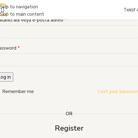
iriş Yap
Skip to navigation
Teklif 
Skip to main content
*
llanıcı adı veya e-posta adresi
*
assword
og in
Remember me
Lost your passwor
OR
Register