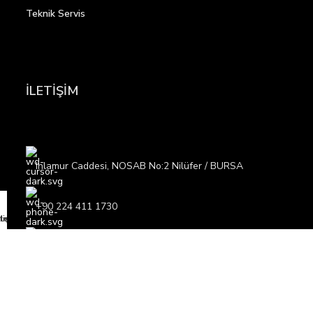
Teknik Servis
İLETİŞİM
Ihlamur Caddesi, NOSAB No:2 Nilüfer / BURSA
+90 224 411 1730
ımızda
lerimiz
etişim
info@tuncateknik.com